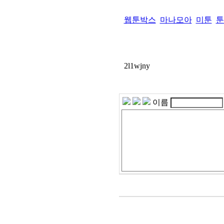
웹툰박스
마나모아
미툰
툰
2l1wjny
이름