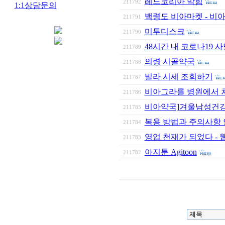
레드코리아 막힘
211792
1:1상담문의
백령도 비아마켓 - 비아
211791
미투디스크
211790
48시간 내 코로나19 
211789
의령 시골약국
211788
빌라 시세 조회하기
211787
비아그라를 병원에서 처
211786
비아약국]겨울남성건강
211785
복용 방법과 주의사항
211784
영업 천재가 되었다 - 
211783
아지툰 Agitoon
211782