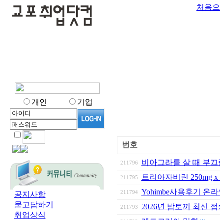
처음으
개인
기업
번호
비아그라를 살 때 부끄
211796
트리아자비린 250mg x
211795
Yohimbe사용후기 온라
211794
공지사항
묻고답하기
2026년 밤토끼 최신 
211793
취업상식