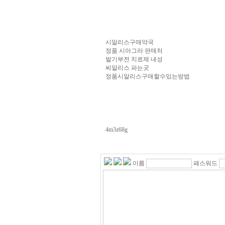
시알리스구매약국
정품 시아그라 판매처
발기부전 치료제 내성
씨알리스 파는곳
정품시알­리스구매할수있는방법
4m3z68g
이름
패스워드