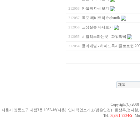
안젤름 다시보기
212058
목포 레비트라 fpqlxmfk
212057
교생실습 다시보기
212056
시알리스파는곳 - 파워약국
212055
플라케닐 - 하이드록시클로로퀸 200m
212054
Copyright(C) 200
서울시 영등포구 대림3동 1052-16(지층) 연세직업소개소(밝은안경) 한상우,정지철,최인석 
Tel:
02)921-7224/5
Mobi