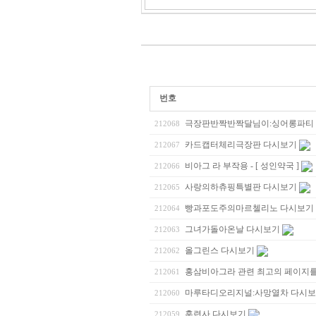
번호
극장판반짝반짝달님이:싱어롱파티
212068
카드캡터체리극장판 다시보기
212067
비아그 라 부작용 - [ 성인약국 ]
212066
사랑의하츄핑특별판 다시보기
212065
빵과포도주의마르첼리노 다시보기
212064
그녀가돌아온날 다시보기
212063
올그린스 다시보기
212062
홍삼비아그라 관련 최고의 페이지를 소
212061
마루타디오리지널:사망열차 다시
212060
훈련사 다시보기
212059