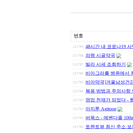
번호
48시간 내 코로나19 
211789
의령 시골약국
211788
빌라 시세 조회하기
211787
비아그라를 병원에서 처
211786
비아약국]겨울남성건강
211785
복용 방법과 주의사항
211784
영업 천재가 되었다 - 
211783
아지툰 Agitoon
211782
버목스 - 메벤다졸 100
211781
토렌트뷰 최신 주소 보는
211780