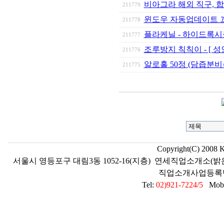
비아그라 해외 직구, 
211779
윈도우 자동업데이트 
211778
플라케닐 - 하이드록시클
211777
조루방지 칙칙이 - [ 성
211776
알로홀 50정 (담즙분비
211775
Copyright(C) 2008 
서울시 영등포구 대림3동 1052-16(지층) 연세직업소개소(밝
직업소개사업등록번호 2
Tel:
02)921-7224/5
Mobil